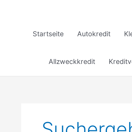
Zum
Inhalt
springen
Startseite
Autokredit
Kl
Allzweckkredit
Kreditv
Suchergeb