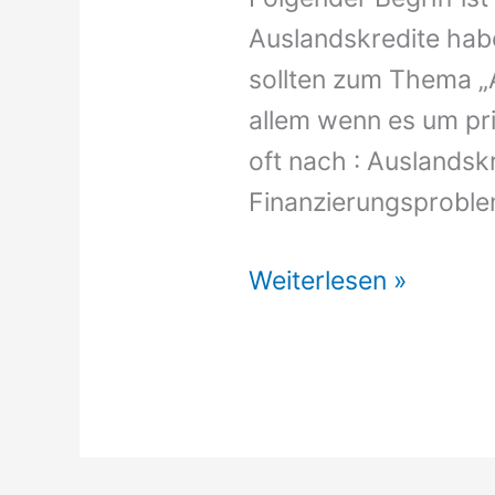
Auslandskredite habe
sollten zum Thema „A
allem wenn es um pri
oft nach : Auslandsk
Finanzierungsproble
Auslandskredite
Weiterlesen »