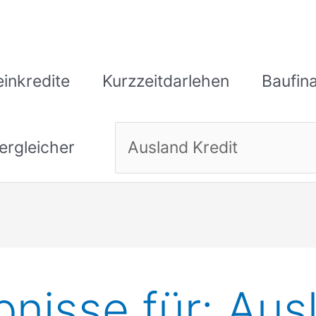
einkredite
Kurzzeitdarlehen
Baufin
ergleicher
nisse für:
Aus