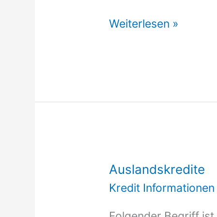
Auslandskredit
Weiterlesen »
Auslandskredite
Kredit Informationen
Folgender Begriff is