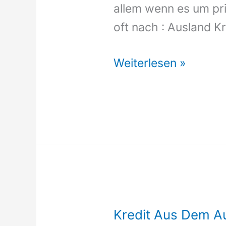
allem wenn es um pri
oft nach : Ausland K
Ausland
Weiterlesen »
Kredit
Kredit Aus Dem A