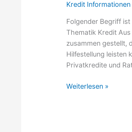
Kredit Informationen
Folgender Begriff is
Thematik Kredit Aus
zusammen gestellt, 
Hilfestellung leiste
Privatkredite und Ra
Kredit
Weiterlesen »
Aus
Dem
Ausland