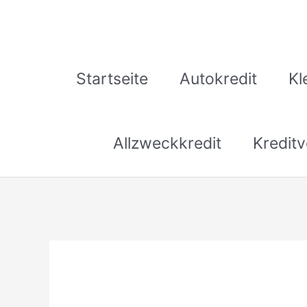
Zum
Inhalt
springen
Startseite
Autokredit
Kl
Allzweckkredit
Kreditv