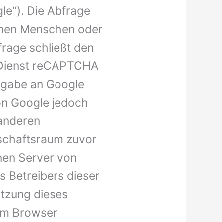
e“). Die Abfrage
inen Menschen oder
frage schließt den
n Dienst reCAPTCHA
ingabe an Google
von Google jedoch
 anderen
schaftsraum zuvor
inen Server von
s Betreibers dieser
utzung dieses
em Browser