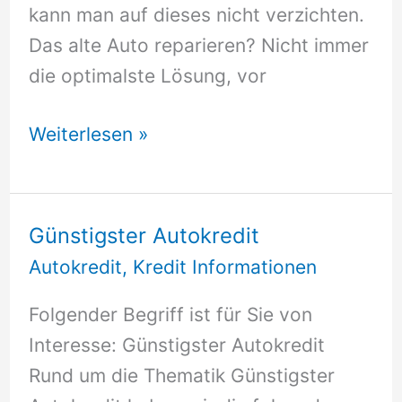
kann man auf dieses nicht verzichten.
Das alte Auto reparieren? Nicht immer
die optimalste Lösung, vor
Autokredit
Weiterlesen »
online,
wie
geht
Günstigster Autokredit
ich
Autokredit
,
Kredit Informationen
am
Folgender Begriff ist für Sie von
besten
Interesse: Günstigster Autokredit
vor?
Rund um die Thematik Günstigster