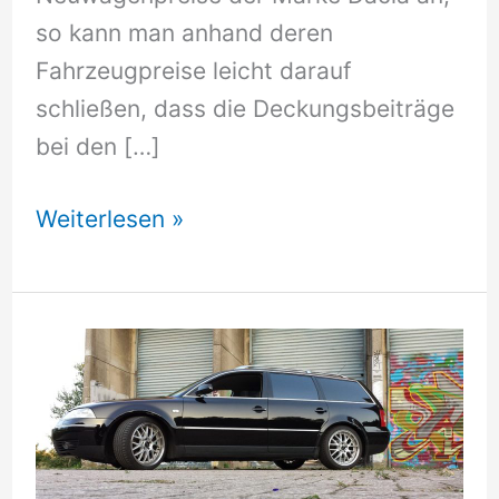
so kann man anhand deren
Fahrzeugpreise leicht darauf
schließen, dass die Deckungsbeiträge
bei den […]
Fahrzeugkredit
Weiterlesen »
zur
Finanzierung
von
Neuwagen
oder
Gebrauchtwagenfinanzierung