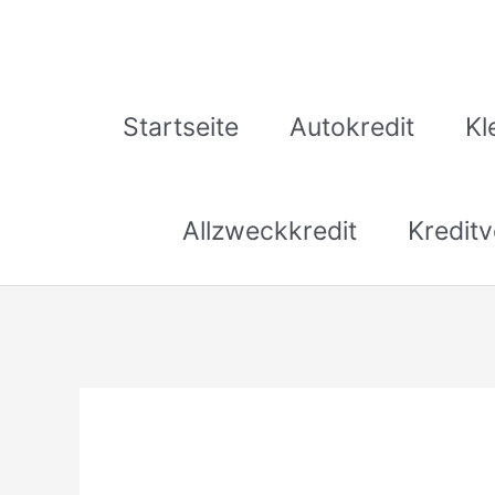
Zum
Inhalt
springen
Startseite
Autokredit
Kl
Allzweckkredit
Kreditv