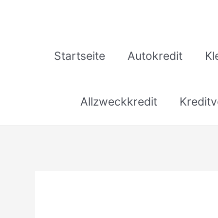
Zum
Inhalt
springen
Startseite
Autokredit
Kl
Allzweckkredit
Kreditv