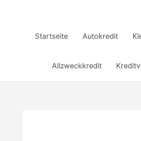
Zum
Inhalt
springen
Startseite
Autokredit
Kl
Allzweckkredit
Kreditv