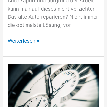
Auto kaputt und aufgrund der Arbeit
kann man auf dieses nicht verzichten.
Das alte Auto reparieren? Nicht immer
die optimalste Lösung, vor
Autokredit
Weiterlesen »
online,
wie
geht
ich
am
besten
vor?