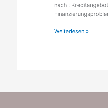
nach : Kreditangebot
Finanzierungsproble
Kreditangebot
Weiterlesen »