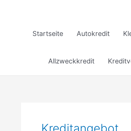
Zum
Inhalt
springen
Startseite
Autokredit
Kl
Allzweckkredit
Kreditv
Kreditangebot