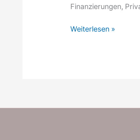
Finanzierungen, Priv
Kredit
Weiterlesen »
Mit
120
Monaten
Laufzeit