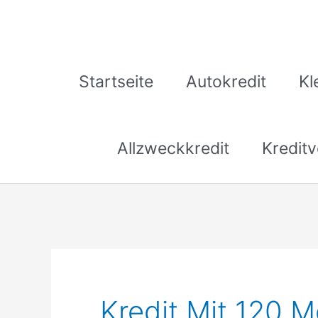
Zum
Inhalt
springen
Startseite
Autokredit
Kl
Allzweckkredit
Kreditv
Kredit Mit 120 M