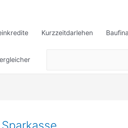
einkredite
Kurzzeitdarlehen
Baufin
ergleicher
t Sparkasse