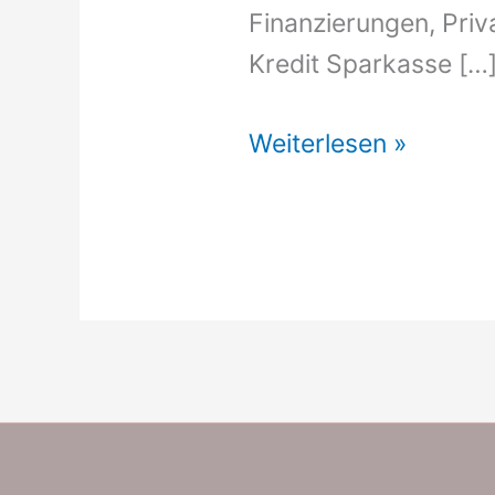
Finanzierungen, Priv
Kredit Sparkasse […
Günstiger
Weiterlesen »
Kredit
Sparkasse