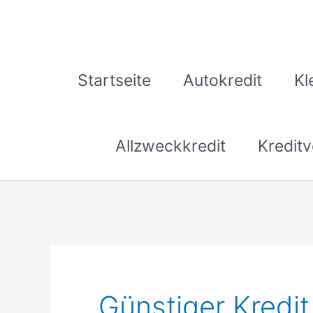
Zum
Inhalt
springen
Startseite
Autokredit
Kl
Allzweckkredit
Kreditv
Günstiger Kredi