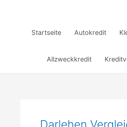
Zum
Inhalt
springen
Startseite
Autokredit
Kl
Allzweckkredit
Kreditv
Darlehen Vergle