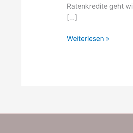
Ratenkredite geht wi
[…]
Darlehen
Weiterlesen »
Vergleich