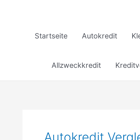
Zum
Inhalt
springen
Startseite
Autokredit
Kl
Allzweckkredit
Kreditv
Autokredit Vergl