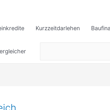
einkredite
Kurzzeitdarlehen
Baufin
ergleicher
eich