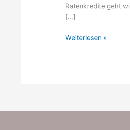
Ratenkredite geht wi
[…]
Autokredit
Weiterlesen »
Vergleich